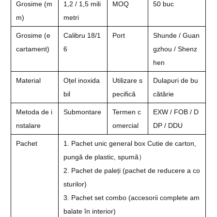
Grosime (m
1,2 / 1,5 mili
MOQ
50 buc
m)
metri
Grosime (e
Calibru 18/1
Port
Shunde / Guan
cartament)
6
gzhou / Shenz
hen
Material
Oțel inoxida
Utilizare s
Dulapuri de bu
bil
pecifică
cătărie
Metoda de i
Submontare
Termen c
EXW / FOB / D
nstalare
omercial
DP / DDU
Pachet
1. Pachet unic general box Cutie de carton,
pungă de plastic, spumă）
2. Pachet de paleți (pachet de reducere a co
sturilor)
3. Pachet set combo (accesorii complete am
balate în interior)