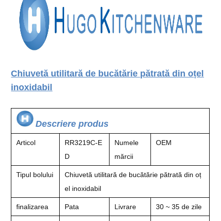
Chiuvetă utilitară de bucătărie pătrată din oțel
inoxidabil
Descriere produs
Articol
RR3219C-E
Numele
OEM
D
mărcii
Tipul bolului
Chiuvetă utilitară de bucătărie pătrată din oț
el inoxidabil
finalizarea
Pata
Livrare
30 ~ 35 de zile